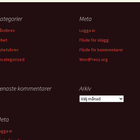
ategorier
Meta
åvobrev
Logga in
yhet
Flöde för inlägg
yhetsbrev
Flöde för kommentarer
ncategorized
WordPress.org
enaste kommentarer
Arkiv
Arkiv
eta
ogga in