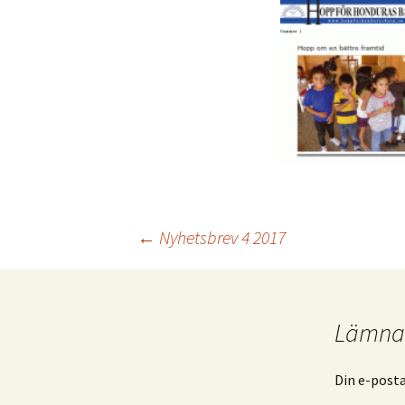
Inläggsnavigering
←
Nyhetsbrev 4 2017
Lämna 
Din e-post