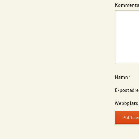
Komment
Namn
*
E-postadr
Webbplats